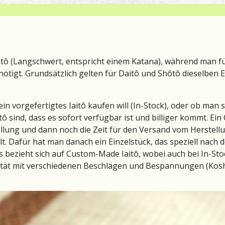
aitô (Langschwert, entspricht einem Katana), während man fü
nötigt. Grundsätzlich gelten für Daitô und Shôtô dieselbe
 vorgefertigtes Iaitô kaufen will (In-Stock), oder ob man 
tô sind, dass es sofort verfügbar ist und billiger kommt. Ei
lung und dann noch die Zeit für den Versand vom Herstellung
. Dafür hat man danach ein Einzelstück, das speziell nach
ps bezieht sich auf Custom-Made Iaitô, wobei auch bei In-Sto
ität mit verschiedenen Beschlägen und Bespannungen (Koshir