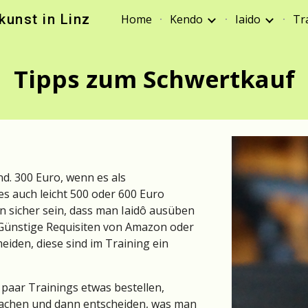
unst in Linz
Home
Kendo
Iaido
Tr
ip to main content
Skip to navigat
Tipps zum Schwertkauf
d. 300 Euro, wenn es als 
s auch leicht 500 oder 600 Euro 
 sicher sein, dass man Iaidô ausüben 
Günstige Requisiten von Amazon oder 
eiden, diese sind 
im Training
 ein 
paar Trainings etwas bestellen, 
achen und dann entscheiden, was man 