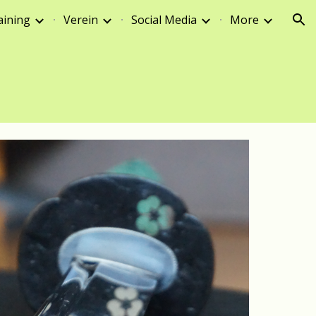
aining
Verein
Social Media
More
ion