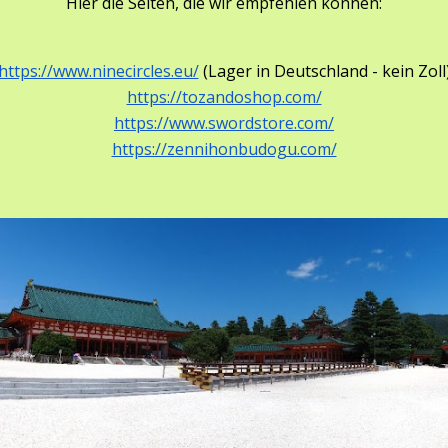
Hier die Seiten, die wir empfehlen können:
https://www.ninecircles.eu/
 (Lager in Deutschland - kein Zoll
https://tozandoshop.com/
https://www.swordstore.com/
https://zennihonbudogu.com/