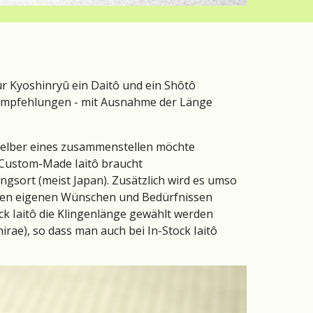
r Kyoshinryû ein Daitô und ein Shôtô 
n Empfehlungen - mit Ausnahme der Länge 
selber eines zusammenstellen möchte 
n Custom-Made Iaitô braucht 
sort (meist Japan). Zusätzlich wird es umso 
 den eigenen Wünschen und Bedürfnissen 
ck Iaitô die Klingenlänge gewählt werden 
ae), so dass man auch bei In-Stock Iaitô 