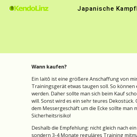
Japanische Kampfk
Sk
Wann kaufen?
Ein Iaitô ist eine größere Anschaffung von min
Trainingsgerät etwas taugen soll. So können e
werden. Daher sollte man sich beim Kauf schon
will. Sonst wird es ein sehr teures Dekostück.
 
dem 
Messergeschäft um die Ecke
 sollte man m
Sicherheitsrisiko!
Deshalb die Empfehlung: nicht gleich nach ein 
sondern 3-4 Monate reguläres Training mitm