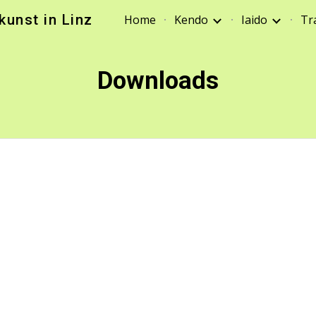
unst in Linz
Home
Kendo
Iaido
Tr
ip to main content
Skip to navigat
Downloads