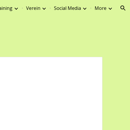
aining
Verein
Social Media
More
ion