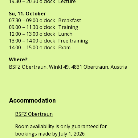
19.30
– 20.
3
0 o'clock
Lecture
S
u
, 11.
October
07.30
– 09.00 o'clock
Breakfast
09.00 – 11.30 o'clock
Training
12.00 – 13.00 o'clock
Lunch
13.00 – 14.00 o'clock
Free training
14.00
– 15.00 o'clock
Exam
Where?
BSFZ Obertraun
, Winkl 49, 4831 Obertraun, Austria
Accommodation
BSFZ Obertraun
Room availability is only guaranteed for
bookings made by July 1, 2026.