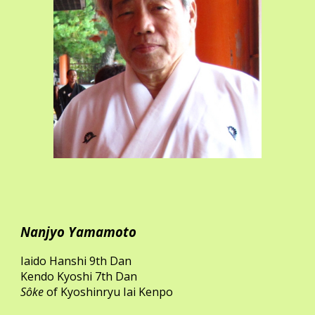
Nanjyo Yamamoto
Iaido Hanshi 9
th
Dan
Kendo Kyoshi 7th Dan
Sôke
of Kyoshinryu Iai Kenpo