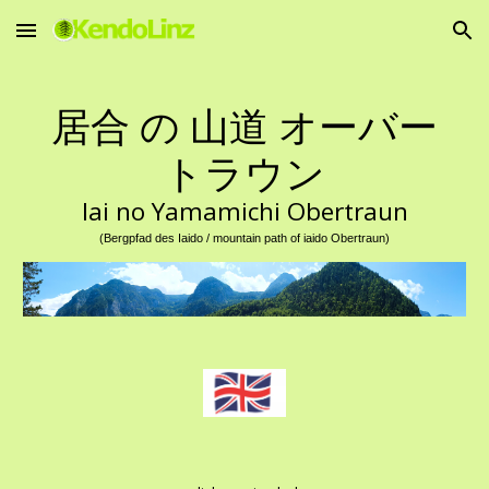
Skip to main content
Skip to navigation
居合 の 山道 オーバー
トラウン
Iai
no Yamamichi Obertraun
(
Bergpfad des Iaido / mountain path of iaido Obertraun)